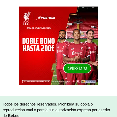
Todos los derechos reservados. Prohibida su copia o
reproducción total o parcial sin autorización expresa por escrito
de
Bet.es