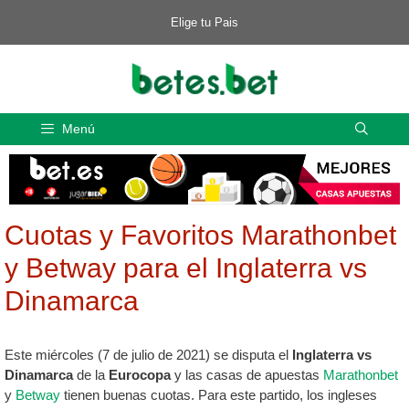
Saltar
Elige tu Pais
al
contenido
Menú
Cuotas y Favoritos Marathonbet
y Betway para el Inglaterra vs
Dinamarca
Este miércoles (7 de julio de 2021) se disputa el
Inglaterra vs
Dinamarca
de la
Eurocopa
y las casas de apuestas
Marathonbet
y
Betway
tienen buenas cuotas. Para este partido, los ingleses