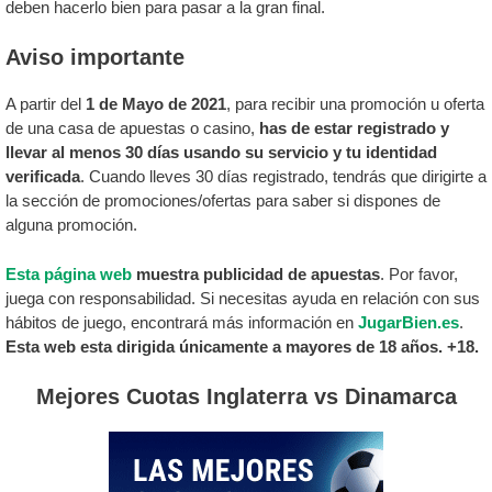
deben hacerlo bien para pasar a la gran final.
Aviso importante
A partir del
1 de Mayo de 2021
, para recibir una promoción u oferta
de una casa de apuestas o casino,
has de estar registrado y
llevar al menos 30 días usando su servicio y tu identidad
verificada
. Cuando lleves 30 días registrado, tendrás que dirigirte a
la sección de promociones/ofertas para saber si dispones de
alguna promoción.
Esta página web
muestra publicidad de apuestas
. Por favor,
juega con responsabilidad. Si necesitas ayuda en relación con sus
hábitos de juego, encontrará más información en
JugarBien.es
.
Esta web esta dirigida únicamente a mayores de 18 años. +18.
Mejores Cuotas Inglaterra vs Dinamarca