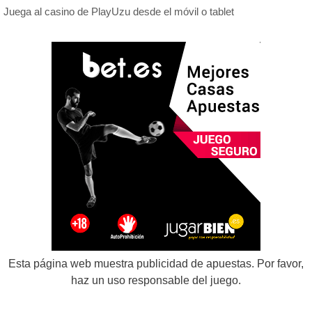
Juega al casino de PlayUzu desde el móvil o tablet
Esta página web muestra publicidad de apuestas. Por favor,
haz un uso responsable del juego.