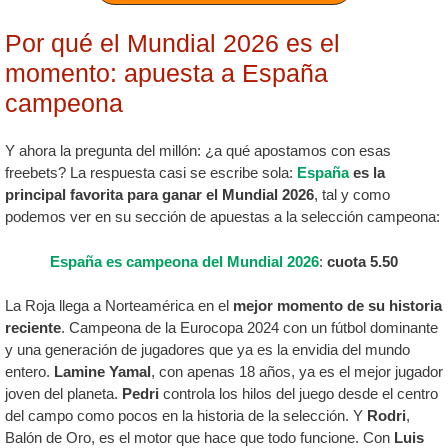
Por qué el Mundial 2026 es el
momento: apuesta a España
campeona
Y ahora la pregunta del millón: ¿a qué apostamos con esas
freebets? La respuesta casi se escribe sola:
España
es la
principal favorita para ganar el Mundial 2026
, tal y como
podemos ver en su sección de apuestas a la selección campeona:
España es campeona del Mundial 2026
:
cuota 5.50
La Roja llega a Norteamérica en el
mejor momento de su historia
reciente
. Campeona de la Eurocopa 2024 con un fútbol dominante
y una generación de jugadores que ya es la envidia del mundo
entero.
Lamine Yamal
, con apenas 18 años, ya es el mejor jugador
joven del planeta.
Pedri
controla los hilos del juego desde el centro
del campo como pocos en la historia de la selección. Y
Rodri
,
Balón de Oro, es el motor que hace que todo funcione. Con
Luis