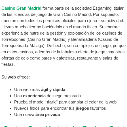
Casino Gran Madrid
forma parte de la sociedad Esgaming, titular
de las licencias de juego de Gran Casino Madrid. Por supuesto,
cuentan con todos los permisos oficiales para ejercer su actividad.
Llevan mucho tiempo haciéndolo en el mundo físico. Su enorme
experiencia de nutre de la gestión y explotación de los casinos de
Torrelodones (Casino Gran Madrid) y Benalmádena (Casino de
Torrequebrada-Málaga). De hecho, son complejos de juego, porque
en estos casinos, además de la fabulosa oferta de juego, hay otras
ofertas de ocio como bares y cafeterías, restaurante y salas de
fiestas.
Su
web
ofrece:
Una web más
ágil y rápida
Una
experiencia
de juego mejorada
Prueba el modo
“dark”
para cambiar el color de la web
Nuevos filtros para encontrar tus
juegos
favoritos
Una nueva
área privada