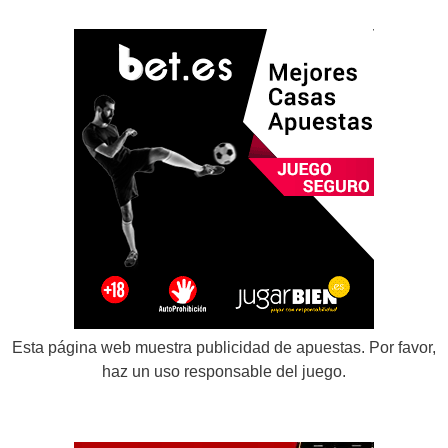
Esta página web muestra publicidad de apuestas. Por favor,
haz un uso responsable del juego.