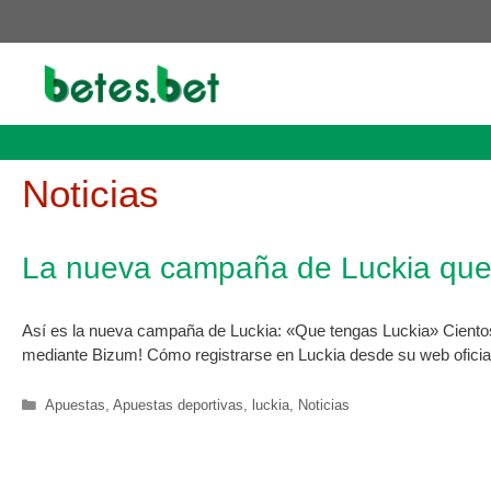
Saltar
al
contenido
Noticias
La nueva campaña de Luckia que 
Así es la nueva campaña de Luckia: «Que tengas Luckia» Cientos 
mediante Bizum! Cómo registrarse en Luckia desde su web oficial
Categorías
Apuestas
,
Apuestas deportivas
,
luckia
,
Noticias