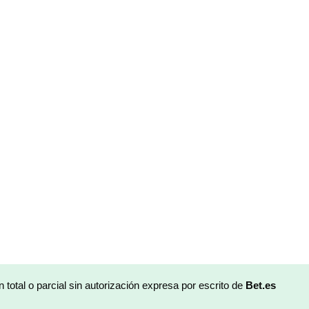
total o parcial sin autorización expresa por escrito de
Bet.es