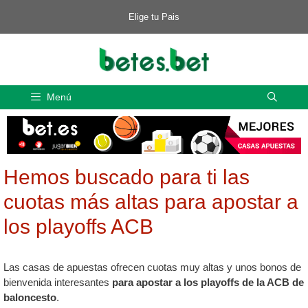
Saltar
Elige tu Pais
al
contenido
Menú
Hemos buscado para ti las
cuotas más altas para apostar a
los playoffs ACB
Las casas de apuestas ofrecen cuotas muy altas y unos bonos de
bienvenida interesantes
para apostar a los playoffs de la ACB de
baloncesto
.