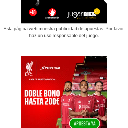
Esta página web muestra publicidad de apuestas. Por favor,
haz un uso responsable del juego.