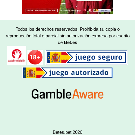
Todos los derechos reservados. Prohibida su copia o
reproducción total o parcial sin autorización expresa por escrito
de
Bet.es
Betes.bet 2026