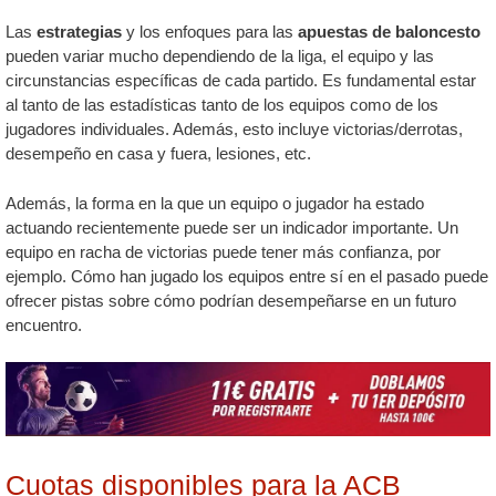
Las
estrategias
y los enfoques para las
apuestas de baloncesto
pueden variar mucho dependiendo de la liga, el equipo y las
circunstancias específicas de cada partido. Es fundamental estar
al tanto de las estadísticas tanto de los equipos como de los
jugadores individuales. Además, esto incluye victorias/derrotas,
desempeño en casa y fuera, lesiones, etc.
Además, la forma en la que un equipo o jugador ha estado
actuando recientemente puede ser un indicador importante. Un
equipo en racha de victorias puede tener más confianza, por
ejemplo. Cómo han jugado los equipos entre sí en el pasado puede
ofrecer pistas sobre cómo podrían desempeñarse en un futuro
encuentro.
Cuotas disponibles para la ACB