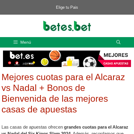
Saltar
Elige tu Pais
al
contenido
Menú
Mejores cuotas para el Alcaraz
vs Nadal + Bonos de
Bienvenida de las mejores
casas de apuestas
Las casas de apuestas ofrecen
grandes cuotas para el Alcaraz
vs Nadal del Six Kings Slam 2024
. Además, recordamos que