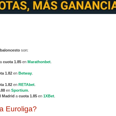
e baloncesto
son:
a
cuota 1.85
en
Marathonbet
.
ta 1.82
en
Betway
.
ta 1.82
en
RETAbet
.
1.88
en
Sportium
.
al Madrid
a
cuota 1.85
en
1XBet
.
a Euroliga?