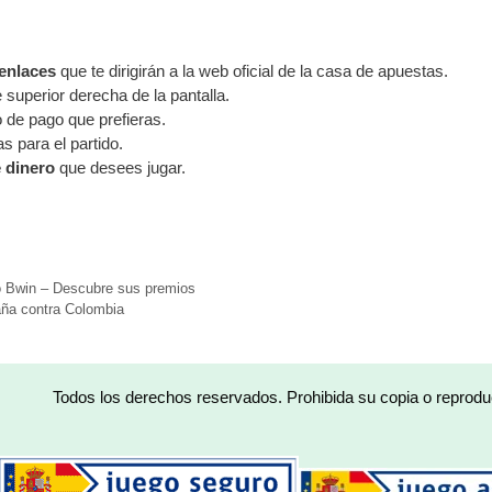
enlaces
que te dirigirán a la web oficial de la casa de apuestas.
e superior derecha de la pantalla.
 de pago que prefieras.
s para el partido.
 dinero
que desees jugar.
no Bwin – Descubre sus premios
aña contra Colombia
Todos los derechos reservados. Prohibida su copia o reproducc