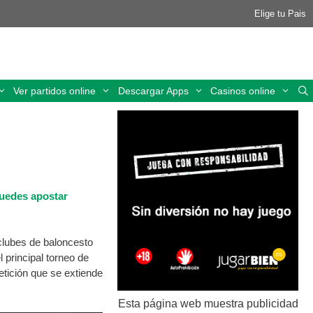
Elige tu Pais
Ver partidos online
Descargar Apps
Casinos online
uedes apostar
 clubes de baloncesto
principal torneo de
tición que se extiende
Esta página web muestra publicidad