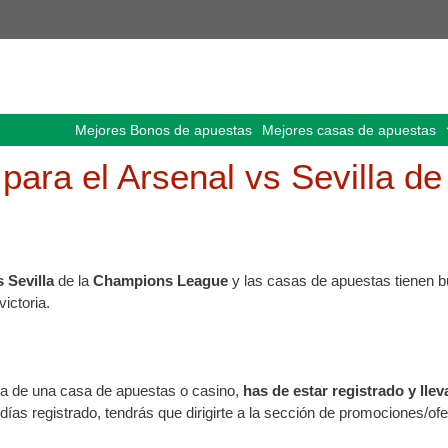
Mejores Bonos de apuestas
Mejores casas de apuestas
ara el Arsenal vs Sevilla de
 Sevilla
de la
Champions League
y las casas de apuestas tienen 
ictoria.
rta de una casa de apuestas o casino,
has de estar registrado y lle
días registrado, tendrás que dirigirte a la sección de promociones/ofe