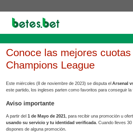
Saltar
al
contenido
Conoce las mejores cuotas p
Champions League
Este miércoles (8 de noviembre de 2023) se disputa el
Arsenal vs
este partido, los ingleses parten como favoritos para conseguir la v
Aviso importante
A partir del
1 de Mayo de 2021
, para recibir una promoción u ofe
usando su servicio y tu identidad verificada
. Cuando lleves 30 
dispones de alguna promoción.