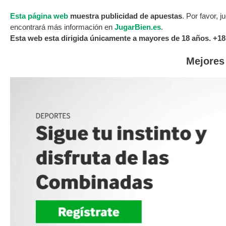
Esta página web
muestra publicidad de apuestas
. Por favor, 
encontrará más información en
JugarBien.es
.
Esta web esta dirigida únicamente a mayores de 18 años. +18
Mejores 