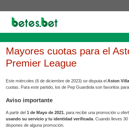
Saltar
al
contenido
Mayores cuotas para el Ast
Premier League
Este miércoles (6 de diciembre de 2023) se disputa el
Aston Vill
cuotas. Para este partido, los de Pep Guardiola son favoritos para
Aviso importante
A partir del
1 de Mayo de 2021
, para recibir una promoción u ofe
usando su servicio y tu identidad verificada
. Cuando lleves 30 
dispones de alguna promoción.