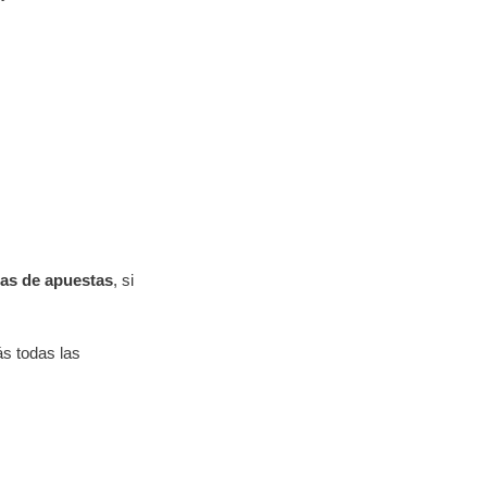
sas de apuestas
, si
ás todas las