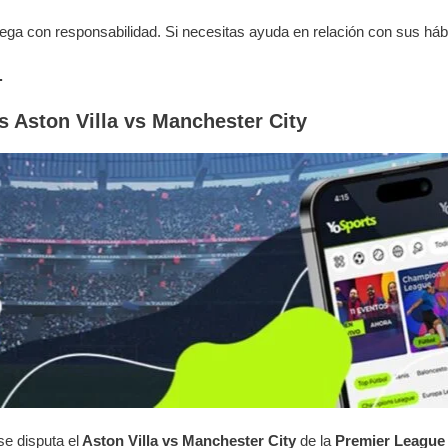
juega con responsabilidad. Si necesitas ayuda en relación con sus háb
.
 Aston Villa vs Manchester City
e disputa el
Aston Villa vs Manchester City
de la
Premier Leagu