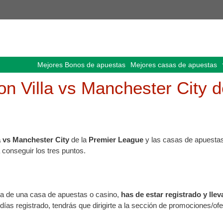
Mejores Bonos de apuestas
Mejores casas de apuestas
on Villa vs Manchester City 
a vs Manchester City
de la
Premier League
y las casas de apuesta
 conseguir los tres puntos.
rta de una casa de apuestas o casino,
has de estar registrado y lle
días registrado, tendrás que dirigirte a la sección de promociones/ofe