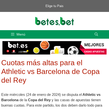
Saltar
Elige tu Pais
al
contenido
Menú
Cuotas más altas para el
Athletic vs Barcelona de Copa
del Rey
Este miércoles (24 de enero de 2024) se disputa el
Athletic vs
Barcelona
de la
Copa del Rey
y las casas de apuestas tienen
buenas cuotas. Para este partido, los dos deben darlo todo para