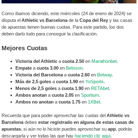
Como íbamos diciendo, este miércoles (24 de enero de 2024) se
disputa el
Athletic vs Barcelona
de la
Copa del Rey
y las casas
de apuestas tienen buenas cuotas. Para este partido, los dos
deben darlo todo para conseguir la clasificación.
Mejores Cuotas
Victoria del Athletic
a
cuota 2.50
en
Marathonbet
.
Empate
a
cuota 3.00
en
Betsson
.
Victoria del Barcelona
a
cuota 2.60
en
Betway
.
Más de 2,5 goles
a
cuota 1.90
en
YoSports
.
Menos de 2,5 goles
a
cuota 1.90
en
RETAbet
.
Ambos anotan
a
cuota 2.05
en
Sportium
.
Ambos no anotan
a
cuota 1.75
en
1XBet
.
Recuerda que para poder aprovechar las cuotas del
Athletic vs
Barcelona
debes
estar registrado en alguna de estas casas de
apuestas
, si aún no lo hiciste puedes aprovechar su
app
, podrás
descargarla y ver todas las que hay
haciendo clic aquí
.