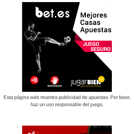
Esta página web muestra publicidad de apuestas. Por favor,
haz un uso responsable del juego.