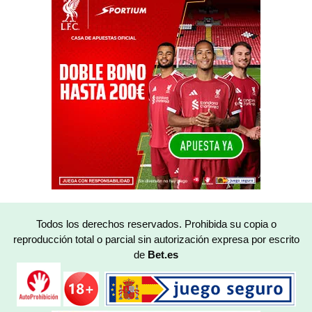
Todos los derechos reservados. Prohibida su copia o
reproducción total o parcial sin autorización expresa por escrito
de
Bet.es