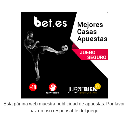
Esta página web muestra publicidad de apuestas. Por favor,
haz un uso responsable del juego.