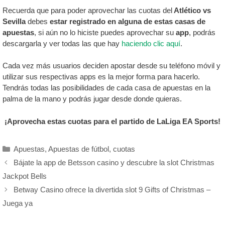
Recuerda que para poder aprovechar las cuotas del
Atlético vs
Sevilla
debes
estar registrado en alguna de estas casas de
apuestas
, si aún no lo hiciste puedes aprovechar su
app
, podrás
descargarla y ver todas las que hay
haciendo clic aquí
.
Cada vez más usuarios deciden apostar desde su teléfono móvil y
utilizar sus respectivas apps es la mejor forma para hacerlo.
Tendrás todas las posibilidades de cada casa de apuestas en la
palma de la mano y podrás jugar desde donde quieras.
¡Aprovecha estas cuotas para el partido de LaLiga EA Sports!
Categorías
Apuestas
,
Apuestas de fútbol
,
cuotas
Bájate la app de Betsson casino y descubre la slot Christmas
Jackpot Bells
Betway Casino ofrece la divertida slot 9 Gifts of Christmas –
Juega ya