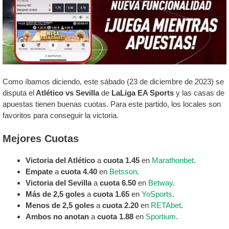
Como íbamos diciendo, este sábado (23 de diciembre de 2023) se
disputa el
Atlético vs Sevilla
de
LaLiga EA Sports
y las casas de
apuestas tienen buenas cuotas. Para este partido, los locales son
favoritos para conseguir la victoria.
Mejores Cuotas
Victoria del Atlético
a
cuota 1.45
en
Marathonbet
.
Empate
a
cuota 4.40
en
Betsson
.
Victoria del Sevilla
a
cuota 6.50
en
Betway
.
Más de 2,5 goles
a
cuota 1.65
en
YoSports
.
Menos de 2,5 goles
a
cuota 2.20
en
RETAbet
.
Ambos no anotan
a
cuota 1.88
en
Sportium
.