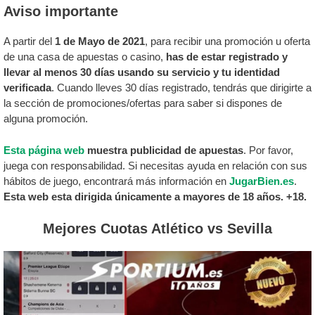
Aviso importante
A partir del
1 de Mayo de 2021
, para recibir una promoción u oferta
de una casa de apuestas o casino,
has de estar registrado y
llevar al menos 30 días usando su servicio y tu identidad
verificada
. Cuando lleves 30 días registrado, tendrás que dirigirte a
la sección de promociones/ofertas para saber si dispones de
alguna promoción.
Esta página web
muestra publicidad de apuestas
. Por favor,
juega con responsabilidad. Si necesitas ayuda en relación con sus
hábitos de juego, encontrará más información en
JugarBien.es
.
Esta web esta dirigida únicamente a mayores de 18 años. +18.
Mejores Cuotas Atlético vs Sevilla