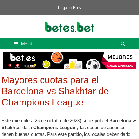
Saltar
Elige tu Pais
al
contenido
Menú
Mayores cuotas para el
Barcelona vs Shakhtar de
Champions League
Este miércoles (25 de octubre de 2023) se disputa el
Barcelona vs
Shakhtar
de la
Champions League
y las casas de apuestas
tienen buenas cuotas. Para este partido, los locales deben darlo