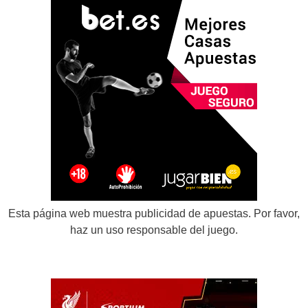
Esta página web muestra publicidad de apuestas. Por favor,
haz un uso responsable del juego.