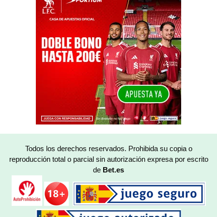
Todos los derechos reservados. Prohibida su copia o
reproducción total o parcial sin autorización expresa por escrito
de
Bet.es