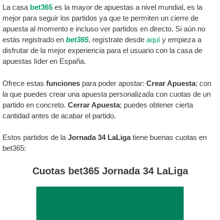
La casa
bet365
es la mayor de apuestas a nivel mundial, es la
mejor para seguir los partidos ya que te permiten un cierre de
apuesta al momento e incluso ver partidos en directo. Si aún no
estás registrado en
bet365
, regístrate desde
aquí
y empieza a
disfrutar de la mejor experiencia para el usuario con la casa de
apuestas líder en España.
Ofrece estas
funciones
para poder apostar:
Crear Apuesta
; con
la que puedes crear una apuesta personalizada con cuotas de un
partido en concreto.
Cerrar Apuesta
; puedes obtener cierta
cantidad antes de acabar el partido.
Estos partidos de la
Jornada 34 LaLiga
tiene buenas cuotas en
bet365:
Cuotas bet365 Jornada 34 LaLiga