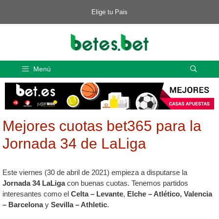
Saltar
Elige tu Pais
al
contenido
Menú
Mejores cuotas bet365 para la
Jornada 34 de LaLiga
Este viernes (30 de abril de 2021) empieza a disputarse la
Jornada 34 LaLiga
con buenas cuotas. Tenemos partidos
interesantes como el
Celta – Levante
,
Elche – Atlético, Valencia
– Barcelona
y
Sevilla – Athletic
.