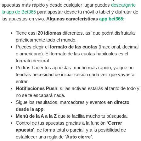
apuestas más rápido y desde cualquier lugar puedes
descargarte
la app de Bet365
para apostar desde tu móvil o tablet y disfrutar de
las apuestas en vivo.
Algunas características
app bet365
:
Tiene casi
20 idiomas
diferentes, así que podrá disfrutarla
prácticamente todo el mundo.
Puedes elegir el
formato de las cuotas
(fraccional, decimal
o americano). El formato de las cuotas habituales es el
formato decimal.
Podrás hacer tus apuestas mucho más rápido, ya que no
tendrás necesidad de iniciar sesión cada vez que vayas a
entrar.
Notifiaciones Push
: si las activas estarás al tanto de todo y
no se te escapará nada.
Sigue los resultados, marcadores y eventos
en directo
desde la app
.
Menú de la A a la Z
que te facilita mucho tu búsqueda.
Control de tus apuestas gracias a la función
‘Cerrar
apuesta’
, de forma total o parcial, y a la posibilidad de
establecer una regla de
‘Auto cierre’
.