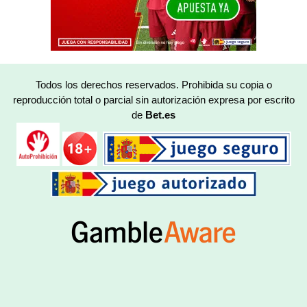
Todos los derechos reservados. Prohibida su copia o
reproducción total o parcial sin autorización expresa por escrito
de
Bet.es