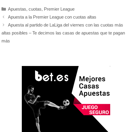
Categorías
Apuestas
,
cuotas
,
Premier League
Apuesta a la Premier League con cuotas altas
Apuesta al partido de LaLiga del viernes con las cuotas más
altas posibles – Te decimos las casas de apuestas que te pagan
más