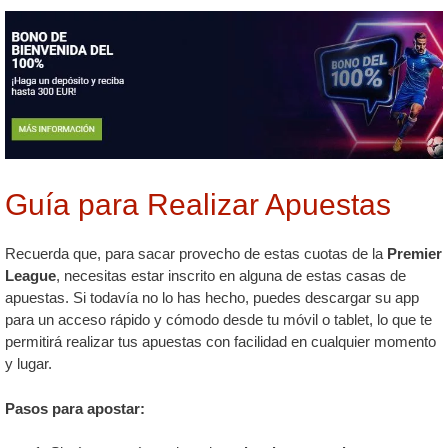
Guía para Realizar Apuestas
Recuerda que, para sacar provecho de estas cuotas de la
Premier
League
, necesitas estar inscrito en alguna de estas casas de
apuestas. Si todavía no lo has hecho, puedes descargar su app
para un acceso rápido y cómodo desde tu móvil o tablet, lo que te
permitirá realizar tus apuestas con facilidad en cualquier momento
y lugar.
Pasos para apostar: