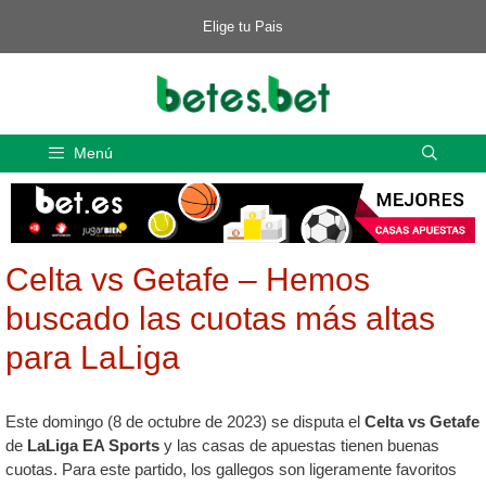
Elige tu Pais
Menú
Celta vs Getafe – Hemos
buscado las cuotas más altas
para LaLiga
Este domingo (8 de octubre de 2023) se disputa el
Celta vs Getafe
de
LaLiga EA Sports
y las casas de apuestas tienen buenas
cuotas. Para este partido, los gallegos son ligeramente favoritos