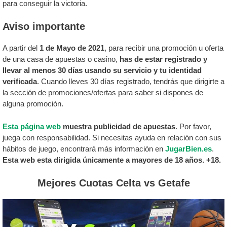
para conseguir la victoria.
Aviso importante
A partir del
1 de Mayo de 2021
, para recibir una promoción u oferta
de una casa de apuestas o casino,
has de estar registrado y
llevar al menos 30 días usando su servicio y tu identidad
verificada
. Cuando lleves 30 días registrado, tendrás que dirigirte a
la sección de promociones/ofertas para saber si dispones de
alguna promoción.
Esta página web
muestra publicidad de apuestas
. Por favor,
juega con responsabilidad. Si necesitas ayuda en relación con sus
hábitos de juego, encontrará más información en
JugarBien.es
.
Esta web esta dirigida únicamente a mayores de 18 años. +18.
Mejores Cuotas Celta vs Getafe