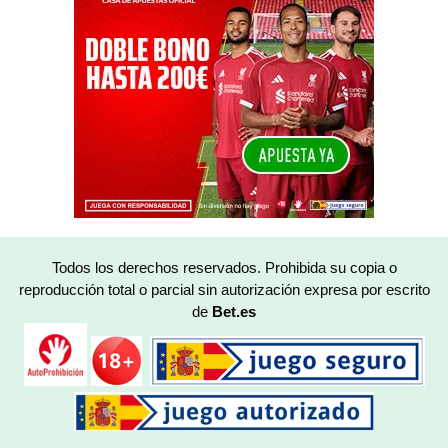
Todos los derechos reservados. Prohibida su copia o
reproducción total o parcial sin autorización expresa por escrito
de
Bet.es