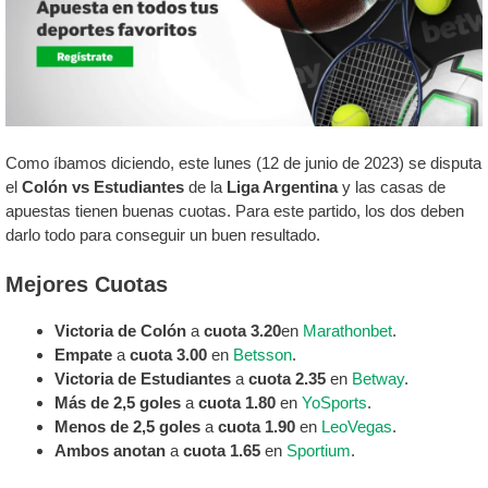
Como íbamos diciendo, este lunes (12 de junio de 2023) se disputa
el
Colón vs Estudiantes
de la
Liga Argentina
y las casas de
apuestas tienen buenas cuotas. Para este partido, los dos deben
darlo todo para conseguir un buen resultado.
Mejores Cuotas
Victoria de Colón
a
cuota 3.20
en
Marathonbet
.
Empate
a
cuota 3.00
en
Betsson
.
Victoria de Estudiantes
a
cuota 2.35
en
Betway
.
Más de 2,5 goles
a
cuota 1.80
en
YoSports
.
Menos de 2,5 goles
a
cuota 1.90
en
LeoVegas
.
Ambos anotan
a
cuota 1.65
en
Sportium
.