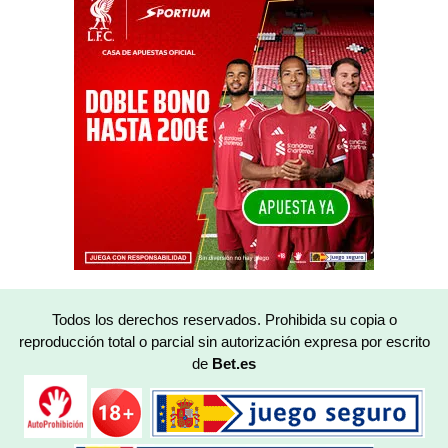
Todos los derechos reservados. Prohibida su copia o
reproducción total o parcial sin autorización expresa por escrito
de
Bet.es