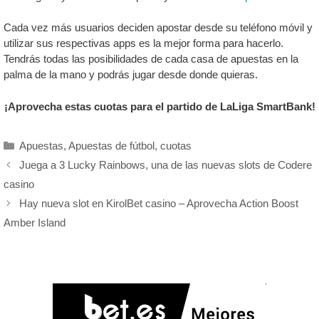
Cada vez más usuarios deciden apostar desde su teléfono móvil y
utilizar sus respectivas apps es la mejor forma para hacerlo.
Tendrás todas las posibilidades de cada casa de apuestas en la
palma de la mano y podrás jugar desde donde quieras.
¡Aprovecha estas cuotas para el partido de LaLiga SmartBank!
Apuestas
,
Apuestas de fútbol
,
cuotas
Juega a 3 Lucky Rainbows, una de las nuevas slots de Codere
casino
Hay nueva slot en KirolBet casino – Aprovecha Action Boost
Amber Island