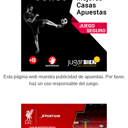
Esta página web muestra publicidad de apuestas. Por favor,
haz un uso responsable del juego.