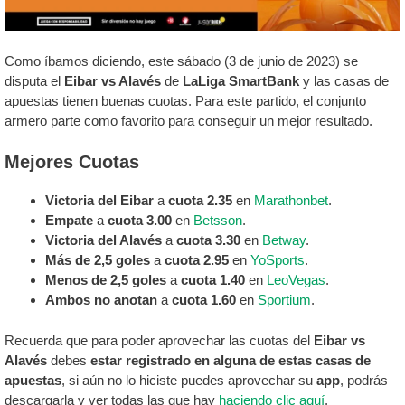
Como íbamos diciendo, este sábado (3 de junio de 2023) se
disputa el
Eibar vs Alavés
de
LaLiga SmartBank
y las casas de
apuestas tienen buenas cuotas. Para este partido, el conjunto
armero parte como favorito para conseguir un mejor resultado.
Mejores Cuotas
Victoria del Eibar
a
cuota 2.35
en
Marathonbet
.
Empate
a
cuota 3.00
en
Betsson
.
Victoria del Alavés
a
cuota 3.30
en
Betway
.
Más de 2,5 goles
a
cuota 2.95
en
YoSports
.
Menos de 2,5 goles
a
cuota 1.40
en
LeoVegas
.
Ambos no anotan
a
cuota 1.60
en
Sportium
.
Recuerda que para poder aprovechar las cuotas del
Eibar vs
Alavés
debes
estar registrado en alguna de estas casas de
apuestas
, si aún no lo hiciste puedes aprovechar su
app
, podrás
descargarla y ver todas las que hay
haciendo clic aquí
.