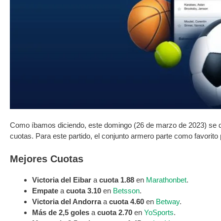
Como íbamos diciendo, este domingo (26 de marzo de 2023) se d
cuotas. Para este partido, el conjunto armero parte como favorito 
Mejores Cuotas
Victoria del Eibar
a
cuota 1.88
en
Marathonbet
.
Empate
a
cuota 3.10
en
Betsson
.
Victoria del Andorra
a
cuota 4.60
en
Betway
.
Más de 2,5 goles
a
cuota 2.70
en
YoSports
.