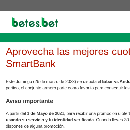
Aprovecha las mejores cuot
SmartBank
Este domingo (26 de marzo de 2023) se disputa el
Eibar vs And
partido, el conjunto armero parte como favorito para conseguir los
Aviso importante
A partir del
1 de Mayo de 2021
, para recibir una promoción u ofe
usando su servicio y tu identidad verificada
. Cuando lleves 30 
dispones de alguna promoción.