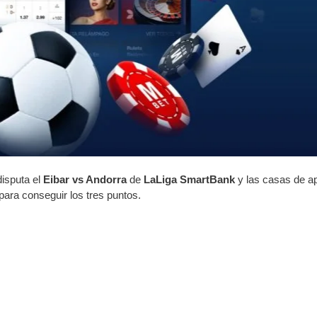
isputa el
Eibar vs Andorra
de
LaLiga SmartBank
y las casas de a
para conseguir los tres puntos.