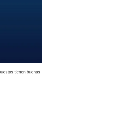
puestas tienen buenas