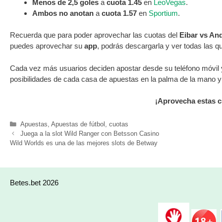
Menos de 2,5 goles
a
cuota 1.45
en
LeoVegas
.
Ambos no anotan
a
cuota 1.57
en
Sportium
.
Recuerda que para poder aprovechar las cuotas del
Eibar vs An
puedes aprovechar su
app
, podrás descargarla y ver todas las 
Cada vez más usuarios deciden apostar desde su teléfono móvil y 
posibilidades de cada casa de apuestas en la palma de la mano y
¡Aprovecha estas c
Apuestas
,
Apuestas de fútbol
,
cuotas
Juega a la slot Wild Ranger con Betsson Casino
Wild Worlds es una de las mejores slots de Betway
Betes.bet 2026