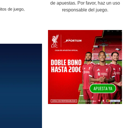
de apuestas. Por favor, haz un uso
itos de juego,
responsable del juego.