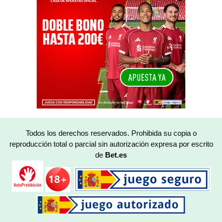
Todos los derechos reservados. Prohibida su copia o
reproducción total o parcial sin autorización expresa por escrito
de
Bet.es