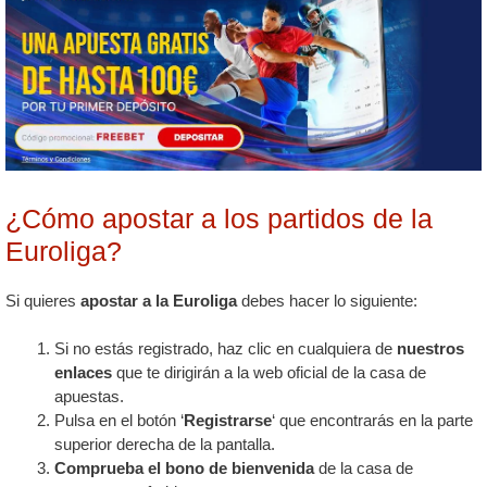
¿Cómo apostar a los partidos de la
Euroliga?
Si quieres
apostar a la Euroliga
debes hacer lo siguiente:
Si no estás registrado, haz clic en cualquiera de
nuestros
enlaces
que te dirigirán a la web oficial de la casa de
apuestas.
Pulsa en el botón ‘
Registrarse
‘ que encontrarás en la parte
superior derecha de la pantalla.
Comprueba el bono de bienvenida
de la casa de