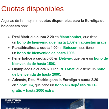
Cuotas disponibles
Algunas de las mejores
cuotas disponibles para la Euroliga de
baloncesto
son:
Real Madrid
a
cuota 2.20
en
Marathonbet
, que tiene
un
bono de bienvenida de hasta 100€ en apuestas gratis
.
Panathinaikos
a
cuota 4.00
en
Betsson
, que tiene
un
bono de bienvenida de hasta 100€
.
Fenerbahce
a
cuota 5.00
en
Betway
, que tiene un
bono de
bienvenida de hasta 150€
.
Olympiacos
a
cuota 6.00
en
RETAbet
, que tiene un
bono
de bienvenida de hasta 200€
.
Además, Real Madrid gana la Euroliga
a
cuota 2.20
en
Sportium
, que tiene un
bono sin depósito de 11€
gratis + hasta 200€ extra
.