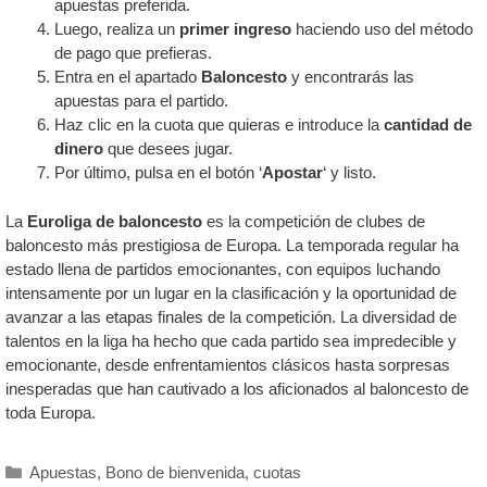
apuestas preferida.
Luego, realiza un
primer ingreso
haciendo uso del método
de pago que prefieras.
Entra en el apartado
Baloncesto
y encontrarás las
apuestas para el partido.
Haz clic en la cuota que quieras e introduce la
cantidad de
dinero
que desees jugar.
Por último, pulsa en el botón ‘
Apostar
‘ y listo.
La
Euroliga de baloncesto
es la competición de clubes de
baloncesto más prestigiosa de Europa. La temporada regular ha
estado llena de partidos emocionantes, con equipos luchando
intensamente por un lugar en la clasificación y la oportunidad de
avanzar a las etapas finales de la competición. La diversidad de
talentos en la liga ha hecho que cada partido sea impredecible y
emocionante, desde enfrentamientos clásicos hasta sorpresas
inesperadas que han cautivado a los aficionados al baloncesto de
toda Europa.
Categorías
Apuestas
,
Bono de bienvenida
,
cuotas