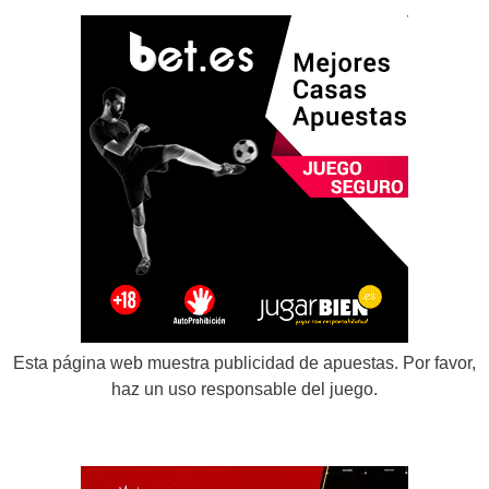
Esta página web muestra publicidad de apuestas. Por favor,
haz un uso responsable del juego.