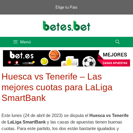
Saltar
Elige tu Pais
al
contenido
Menú
Huesca vs Tenerife – Las
mejores cuotas para LaLiga
SmartBank
Este lunes (24 de abril de 2023) se disputa el
Huesca vs Tenerife
de
LaLiga SmartBank
y las casas de apuestas tienen buenas
cuotas. Para este partido, los dos están bastante igualados y