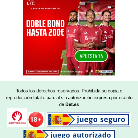
Todos los derechos reservados. Prohibida su copia o
reproducción total o parcial sin autorización expresa por escrito
de
Bet.es