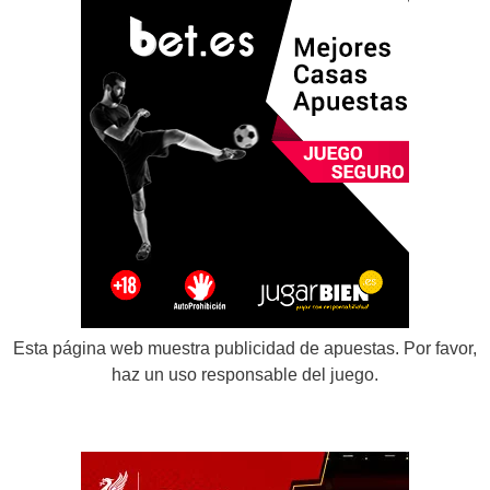
Esta página web muestra publicidad de apuestas. Por favor,
haz un uso responsable del juego.