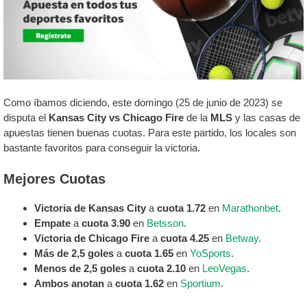
Como íbamos diciendo, este domingo (25 de junio de 2023) se
disputa el
Kansas City vs Chicago Fire
de la
MLS
y las casas de
apuestas tienen buenas cuotas. Para este partido, los locales son
bastante favoritos para conseguir la victoria.
Mejores Cuotas
Victoria de Kansas City
a
cuota 1.72
en
Marathonbet
.
Empate
a
cuota 3.90
en
Betsson
.
Victoria de Chicago Fire
a
cuota 4.25
en
Betway
.
Más de 2,5 goles
a
cuota 1.65
en
YoSports
.
Menos de 2,5 goles
a
cuota 2.10
en
LeoVegas
.
Ambos anotan
a
cuota 1.62
en
Sportium
.