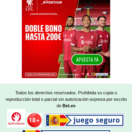
Todos los derechos reservados. Prohibida su copia o
reproducción total o parcial sin autorización expresa por escrito
de
Bet.es