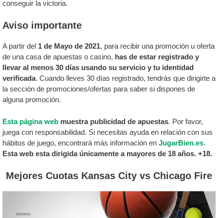
conseguir la victoria.
Aviso importante
A partir del
1 de Mayo de 2021
, para recibir una promoción u oferta
de una casa de apuestas o casino,
has de estar registrado y
llevar al menos 30 días usando su servicio y tu identidad
verificada
. Cuando lleves 30 días registrado, tendrás que dirigirte a
la sección de promociones/ofertas para saber si dispones de
alguna promoción.
Esta página web
muestra publicidad de apuestas
. Por favor,
juega con responsabilidad. Si necesitas ayuda en relación con sus
hábitos de juego, encontrará más información en
JugarBien.es
.
Esta web esta dirigida únicamente a mayores de 18 años. +18.
Mejores Cuotas Kansas City vs Chicago Fire