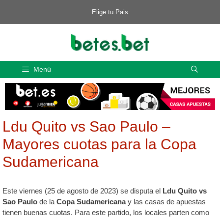
Elige tu Pais
Menú
Ldu Quito vs Sao Paulo –
Mayores cuotas para la Copa
Sudamericana
Este viernes (25 de agosto de 2023) se disputa el
Ldu Quito vs
Sao Paulo
de la
Copa Sudamericana
y las casas de apuestas
tienen buenas cuotas. Para este partido, los locales parten como