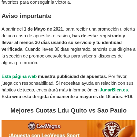
favoritos para conseguir la victoria.
Aviso importante
A partir del
1 de Mayo de 2021
, para recibir una promoción u oferta
de una casa de apuestas o casino,
has de estar registrado y
llevar al menos 30 días usando su servicio y tu identidad
verificada
. Cuando lleves 30 días registrado, tendrás que dirigirte a
la sección de promociones/ofertas para saber si dispones de
alguna promoción.
Esta página web
muestra publicidad de apuestas
. Por favor,
juega con responsabilidad. Si necesitas ayuda en relación con sus
hábitos de juego, encontrará más información en
JugarBien.es
.
Esta web esta dirigida únicamente a mayores de 18 años. +18.
Mejores Cuotas Ldu Quito vs Sao Paulo