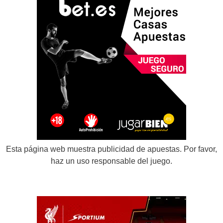
Esta página web muestra publicidad de apuestas. Por favor,
haz un uso responsable del juego.