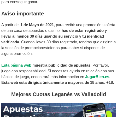
para conseguir ganar.
Aviso importante
A partir del
1 de Mayo de 2021
, para recibir una promoción u oferta
de una casa de apuestas o casino,
has de estar registrado y
llevar al menos 30 días usando su servicio y tu identidad
verificada
. Cuando lleves 30 días registrado, tendrás que dirigirte a
la sección de promociones/ofertas para saber si dispones de
alguna promoción.
Esta página web
muestra publicidad de apuestas
. Por favor,
juega con responsabilidad. Si necesitas ayuda en relación con sus
hábitos de juego, encontrará más información en
JugarBien.es
.
Esta web esta dirigida únicamente a mayores de 18 años. +18.
Mejores Cuotas Leganés vs Valladolid