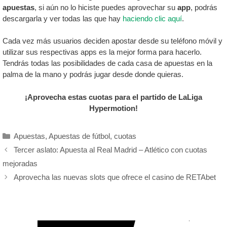
apuestas
, si aún no lo hiciste puedes aprovechar su
app
, podrás
descargarla y ver todas las que hay
haciendo clic aquí
.
Cada vez más usuarios deciden apostar desde su teléfono móvil y
utilizar sus respectivas apps es la mejor forma para hacerlo.
Tendrás todas las posibilidades de cada casa de apuestas en la
palma de la mano y podrás jugar desde donde quieras.
¡Aprovecha estas cuotas para el partido de LaLiga
Hypermotion!
Categorías
Apuestas
,
Apuestas de fútbol
,
cuotas
Tercer aslato: Apuesta al Real Madrid – Atlético con cuotas
mejoradas
Aprovecha las nuevas slots que ofrece el casino de RETAbet