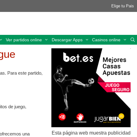
Elige tu Pais
Ver partidos online
Descargar Apps
Casinos online
ague
s. Para este partido,
itos de juego,
Esta página web muestra publicidad
e ofrecemos una