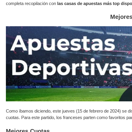
completa recopilación con
las casas de apuestas más top disp
Mejores
Como íbamos diciendo, este jueves (15 de febrero de 2024) se di
cuotas. Para este partido, los franceses parten como favoritos pa
Mejores Cuotas