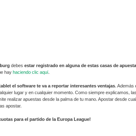
iburg
debes
estar registrado en alguna de estas casas de apuest
que hay
haciendo clic aquí
.
tablet el software te va a reportar interesantes ventajas
. Además d
 cualquier lugar y en cualquier momento. Como siempre explicamos, la
ite realizar apuestas desde la palma de tu mano. Apostar desde cual
as apostar.
uotas para el partido de la Europa League!