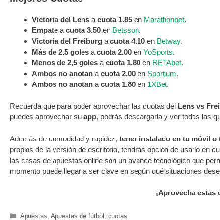
Victoria del Lens
a
cuota 1.85
en
Marathonbet
.
Empate
a
cuota 3.50
en
Betsson
.
Victoria del Freiburg
a
cuota 4.10
en
Betway
.
Más de 2,5 goles
a
cuota 2.00
en
YoSports
.
Menos de 2,5 goles
a
cuota 1.80
en
RETAbet
.
Ambos no anotan
a
cuota 2.00
en
Sportium
.
Ambos no anotan
a
cuota 1.80
en
1XBet
.
Recuerda que para poder aprovechar las cuotas del
Lens vs Fre
puedes aprovechar su
app
, podrás descargarla y ver todas las 
Además de comodidad y rapidez,
tener instalado en tu móvil o 
propios de la versión de escritorio, tendrás opción de usarlo en
las casas de apuestas online son un avance tecnológico que perm
momento puede llegar a ser clave en según qué situaciones dese
¡Aprovecha estas c
Categorías
Apuestas
,
Apuestas de fútbol
,
cuotas