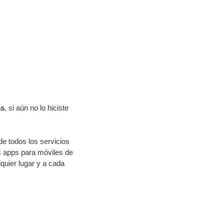
as
, si aún no lo hiciste
e todos los servicios
s apps para móviles de
quier lugar y a cada