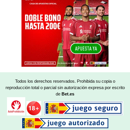
Todos los derechos reservados. Prohibida su copia o
reproducción total o parcial sin autorización expresa por escrito
de
Bet.es