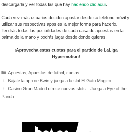
descargarla y ver todas las que hay
haciendo clic aquí
.
Cada vez más usuarios deciden apostar desde su teléfono móvil y
utilizar sus respectivas apps es la mejor forma para hacerlo.
Tendrás todas las posibilidades de cada casa de apuestas en la
palma de la mano y podrás jugar desde donde quieras.
¡Aprovecha estas cuotas para el partido de LaLiga
Hypermotion!
Categorías
Apuestas
,
Apuestas de fútbol
,
cuotas
Bájate la app de Bwin y juega a la slot El Gato Mágico
Casino Gran Madrid ofrece nuevas slots – Juega a Eye of the
Panda