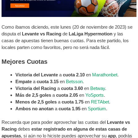
Como íbamos diciendo, este lunes (20 de noviembre de 2023) se
disputa el
Levante vs Racing
de
LaLiga Hypermotion
y las
casas de apuestas tienen buenas cuotas. Para este partido, los
locales parten como favoritos, pero no será nada fácil.
Mejores Cuotas
Victoria del Levante
a
cuota 2.10
en
Marathonbet
.
Empate
a
cuota 3.15
en
Betsson
.
Victoria del Racing
a
cuota 3.60
en
Betway
.
Más de 2,5 goles
a
cuota 2.05
en
YoSports
.
Menos de 2,5 goles
a
cuota 1.75
en
RETAbet
.
Ambos no anotan
a
cuota 1.95
en
Sportium
.
Recuerda que para poder aprovechar las cuotas del
Levante vs
Racing
debes
estar registrado en alguna de estas casas de
apuestas
, si aún no lo hiciste puedes aprovechar su
app
, podrás