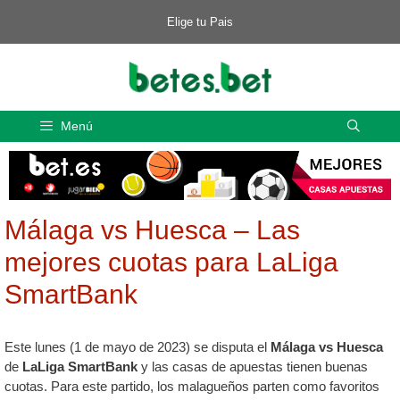
Saltar
Elige tu Pais
al
contenido
Menú
Málaga vs Huesca – Las
mejores cuotas para LaLiga
SmartBank
Este lunes (1 de mayo de 2023) se disputa el
Málaga vs Huesca
de
LaLiga SmartBank
y las casas de apuestas tienen buenas
cuotas. Para este partido, los malagueños parten como favoritos