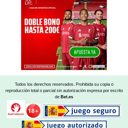
Todos los derechos reservados. Prohibida su copia o
reproducción total o parcial sin autorización expresa por escrito
de
Bet.es