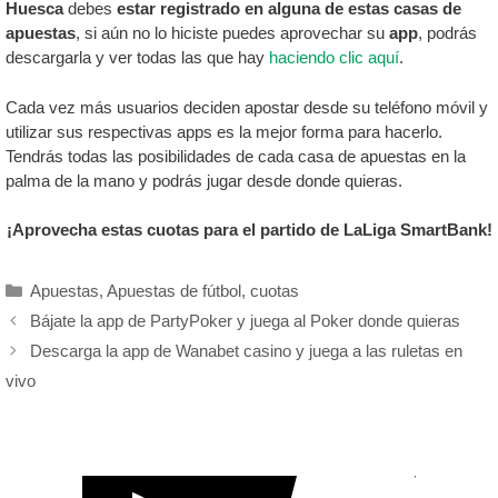
Huesca
debes
estar registrado en alguna de estas casas de
apuestas
, si aún no lo hiciste puedes aprovechar su
app
, podrás
descargarla y ver todas las que hay
haciendo clic aquí
.
Cada vez más usuarios deciden apostar desde su teléfono móvil y
utilizar sus respectivas apps es la mejor forma para hacerlo.
Tendrás todas las posibilidades de cada casa de apuestas en la
palma de la mano y podrás jugar desde donde quieras.
¡Aprovecha estas cuotas para el partido de LaLiga SmartBank!
Categorías
Apuestas
,
Apuestas de fútbol
,
cuotas
Bájate la app de PartyPoker y juega al Poker donde quieras
Descarga la app de Wanabet casino y juega a las ruletas en
vivo