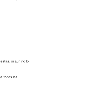
uestas
, si aún no lo
ás todas las