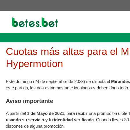
Cuotas más altas para el M
Hypermotion
Este domingo (24 de septiembre de 2023) se disputa el
Mirandés
este partido, los dos están bastante igualados y deben darlo todo.
Aviso importante
A partir del
1 de Mayo de 2021
, para recibir una promoción u ofe
usando su servicio y tu identidad verificada
. Cuando lleves 30 
dispones de alguna promoción.