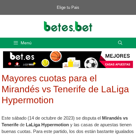
Saltar
Elige tu Pais
al
contenido
Menú
Mayores cuotas para el
Mirandés vs Tenerife de LaLiga
Hypermotion
Este sábado (14 de octubre de 2023) se disputa el
Mirandés vs
Tenerife
de
LaLiga Hypermotion
y las casas de apuestas tienen
buenas cuotas. Para este partido, los dos están bastante igualados