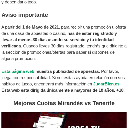
y deben darlo todo.
Aviso importante
A partir del
1 de Mayo de 2021
, para recibir una promoción u oferta
de una casa de apuestas o casino,
has de estar registrado y
llevar al menos 30 días usando su servicio y tu identidad
verificada
. Cuando lleves 30 días registrado, tendrás que dirigirte a
la sección de promociones/ofertas para saber si dispones de
alguna promoción.
Esta página web
muestra publicidad de apuestas
. Por favor,
juega con responsabilidad. Si necesitas ayuda en relación con sus
hábitos de juego, encontrará más información en
JugarBien.es
.
Esta web esta dirigida únicamente a mayores de 18 años. +18.
Mejores Cuotas Mirandés vs Tenerife