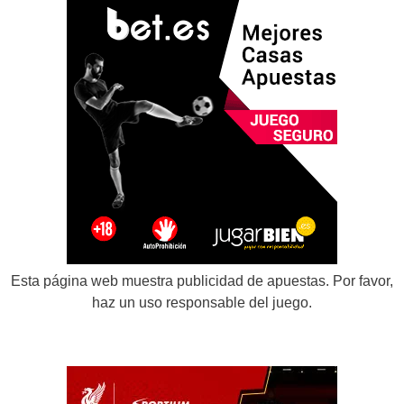
Esta página web muestra publicidad de apuestas. Por favor,
haz un uso responsable del juego.