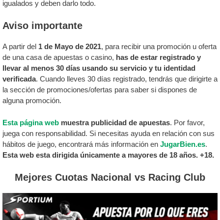
igualados y deben darlo todo.
Aviso importante
A partir del
1 de Mayo de 2021
, para recibir una promoción u oferta
de una casa de apuestas o casino,
has de estar registrado y
llevar al menos 30 días usando su servicio y tu identidad
verificada
. Cuando lleves 30 días registrado, tendrás que dirigirte a
la sección de promociones/ofertas para saber si dispones de
alguna promoción.
Esta página web
muestra publicidad de apuestas
. Por favor,
juega con responsabilidad. Si necesitas ayuda en relación con sus
hábitos de juego, encontrará más información en
JugarBien.es
.
Esta web esta dirigida únicamente a mayores de 18 años. +18.
Mejores Cuotas Nacional vs Racing Club