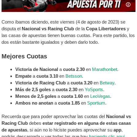
Como íbamos diciendo, este viernes (4 de agosto de 2023) se
disputa el
Nacional vs Racing Club
de la
Copa Libertadores
y
las casas de apuestas tienen buenas cuotas. Para este partido, los
dos están bastante igualados y deben darlo todo.
Mejores Cuotas
Victoria de Nacional
a
cuota 2.30
en
Marathonbet
.
Empate
a
cuota 3.10
en
Betsson
.
Victoria de Racing Club
a
cuota 3.20
en
Betway
.
Más de 2,5 goles
a
cuota 2.30
en
YoSports
.
Menos de 2,5 goles
a
cuota 1.60
en
LeoVegas
.
Ambos no anotan
a
cuota 1.85
en
Sportium
.
Recuerda que para poder aprovechar las cuotas del
Nacional vs
Racing Club
debes
estar registrado en alguna de estas casas
de apuestas
, si aún no lo hiciste puedes aprovechar su
app
,
podrás descargarla y ver todas las que hay
haciendo clic aquí
.