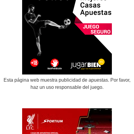
Esta página web muestra publicidad de apuestas. Por favor,
haz un uso responsable del juego.