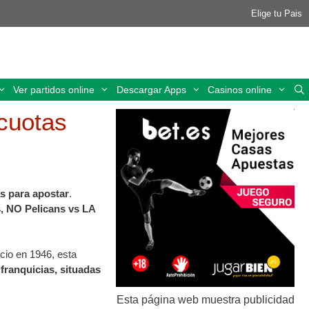
Elige tu Pais
Ver partidos online
Descargar Apps
Casinos online
cuotas
s para apostar
.
, NO Pelicans vs LA
cio en 1946, esta
 franquicias, situadas
Esta página web muestra publicidad