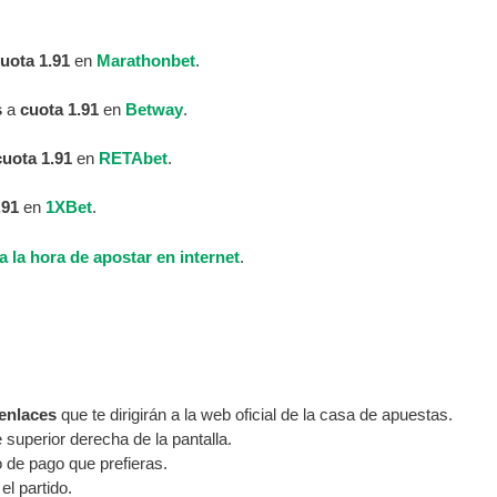
uota 1.91
en
Marathonbet
.
s
a
cuota 1.91
en
Betway
.
cuota 1.91
en
RETAbet
.
.91
en
1XBet
.
 la hora de apostar en internet
.
enlaces
que te dirigirán a la web oficial de la casa de apuestas.
e superior derecha de la pantalla.
 de pago que prefieras.
el partido.