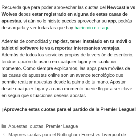
Recuerda que para poder aprovechar las cuotas del
Newcastle vs
Wolves
debes
estar registrado en alguna de estas casas de
apuestas
, si aún no lo hiciste puedes aprovechar su
app
, podrás
descargarla y ver todas las que hay
haciendo clic aquí
.
Además de comodidad y rapidez,
tener instalado en tu móvil o
tablet el software te va a reportar interesantes ventajas
.
Además de todos los servicios propios de la versión de escritorio,
tendrás opción de usarlo en cualquier lugar y en cualquier
momento. Como siempre explicamos, las apps para móviles de
las casas de apuestas online son un avance tecnológico que
permite realizar apuestas desde la palma de tu mano. Apostar
desde cualquier lugar y a cada momento puede llegar a ser clave
en según qué situaciones deseas apostar.
¡Aprovecha estas cuotas para el partido de la Premier League!
Categorías
Apuestas
,
cuotas
,
Premier League
Mayores cuotas para el Nottingham Forest vs Liverpool de