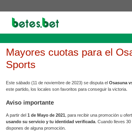
Saltar
al
contenido
Mayores cuotas para el Os
Sports
Este sábado (11 de noviembre de 2023) se disputa el
Osasuna v
este partido, los locales son favoritos para conseguir la victoria.
Aviso importante
A partir del
1 de Mayo de 2021
, para recibir una promoción u ofe
usando su servicio y tu identidad verificada
. Cuando lleves 30 
dispones de alguna promoción.