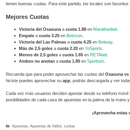
tienen buenas cuotas. Para este partido, los locales son favoritos 
Mejores Cuotas
Victoria del Osasuna
a
cuota 1.88
en
Marathonbet
.
Empate
a
cuota 3.25
en
Betsson
.
Victoria del Las Palmas
a
cuota 4.25
en
Betway
.
Más de 2,5 goles
a
cuota 2.20
en
YoSports
.
Menos de 2,5 goles
a
cuota 1.65
en
RETAbet
.
Ambos no anotan
a
cuota 1.80
en
Sportium
.
Recuerda que para poder aprovechar las cuotas del
Osasuna vs
hiciste puedes aprovechar su
app
, podrás descargarla y ver tod
Cada vez más usuarios deciden apostar desde su teléfono móvil y 
posibilidades de cada casa de apuestas en la palma de la mano y
¡Aprovecha estas c
Categorías
Apuestas
,
Apuestas de fútbol
,
cuotas