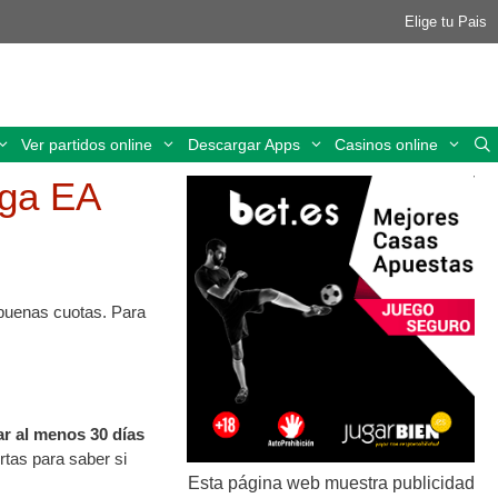
Elige tu Pais
Ver partidos online
Descargar Apps
Casinos online
iga EA
 buenas cuotas. Para
var al menos 30 días
rtas para saber si
Esta página web muestra publicidad