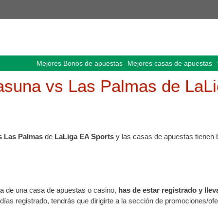
Mejores Bonos de apuestas
Mejores casas de apuestas
asuna vs Las Palmas de LaL
s Las Palmas
de
LaLiga EA Sports
y las casas de apuestas tienen
rta de una casa de apuestas o casino,
has de estar registrado y lle
días registrado, tendrás que dirigirte a la sección de promociones/ofe