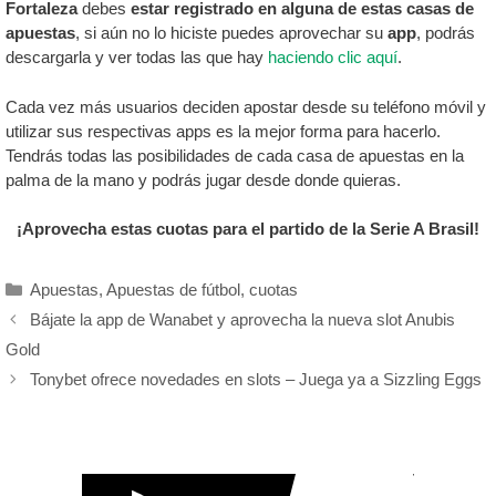
Fortaleza
debes
estar registrado en alguna de estas casas de
apuestas
, si aún no lo hiciste puedes aprovechar su
app
, podrás
descargarla y ver todas las que hay
haciendo clic aquí
.
Cada vez más usuarios deciden apostar desde su teléfono móvil y
utilizar sus respectivas apps es la mejor forma para hacerlo.
Tendrás todas las posibilidades de cada casa de apuestas en la
palma de la mano y podrás jugar desde donde quieras.
¡Aprovecha estas cuotas para el partido de la Serie A Brasil!
Categorías
Apuestas
,
Apuestas de fútbol
,
cuotas
Bájate la app de Wanabet y aprovecha la nueva slot Anubis
Gold
Tonybet ofrece novedades en slots – Juega ya a Sizzling Eggs