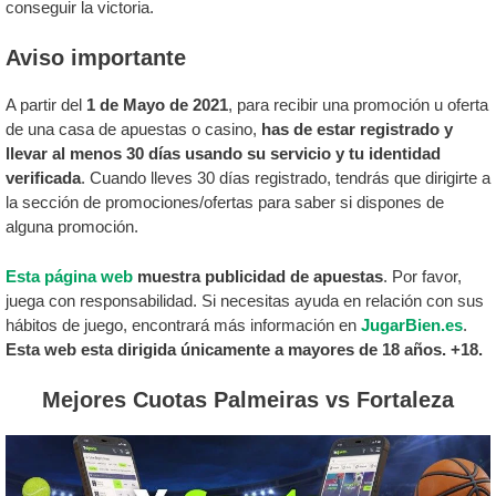
conseguir la victoria.
Aviso importante
A partir del
1 de Mayo de 2021
, para recibir una promoción u oferta
de una casa de apuestas o casino,
has de estar registrado y
llevar al menos 30 días usando su servicio y tu identidad
verificada
. Cuando lleves 30 días registrado, tendrás que dirigirte a
la sección de promociones/ofertas para saber si dispones de
alguna promoción.
Esta página web
muestra publicidad de apuestas
. Por favor,
juega con responsabilidad. Si necesitas ayuda en relación con sus
hábitos de juego, encontrará más información en
JugarBien.es
.
Esta web esta dirigida únicamente a mayores de 18 años. +18.
Mejores Cuotas Palmeiras vs Fortaleza