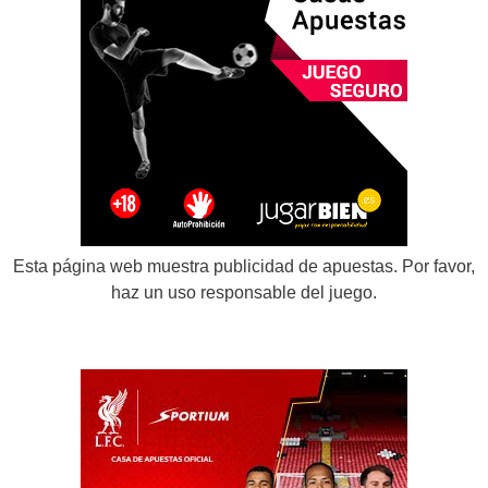
Esta página web muestra publicidad de apuestas. Por favor,
haz un uso responsable del juego.