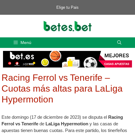
Saltar
Elige tu Pais
al
contenido
Menú
Racing Ferrol vs Tenerife –
Cuotas más altas para LaLiga
Hypermotion
Este domingo (17 de diciembre de 2023) se disputa el
Racing
Ferrol vs Tenerife
de
LaLiga Hypermotion
y las casas de
apuestas tienen buenas cuotas. Para este partido, los tinerfeños