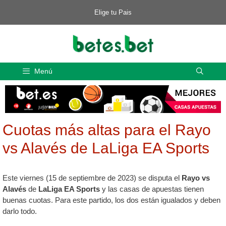
Elige tu Pais
Menú
Cuotas más altas para el Rayo
vs Alavés de LaLiga EA Sports
Este viernes (15 de septiembre de 2023) se disputa el
Rayo vs
Alavés
de
LaLiga EA Sports
y las casas de apuestas tienen
buenas cuotas. Para este partido, los dos están igualados y deben
darlo todo.