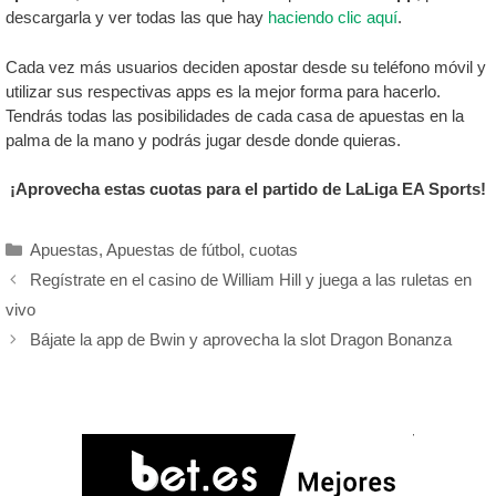
descargarla y ver todas las que hay
haciendo clic aquí
.
Cada vez más usuarios deciden apostar desde su teléfono móvil y
utilizar sus respectivas apps es la mejor forma para hacerlo.
Tendrás todas las posibilidades de cada casa de apuestas en la
palma de la mano y podrás jugar desde donde quieras.
¡Aprovecha estas cuotas para el partido de LaLiga EA Sports!
Apuestas
,
Apuestas de fútbol
,
cuotas
Regístrate en el casino de William Hill y juega a las ruletas en
vivo
Bájate la app de Bwin y aprovecha la slot Dragon Bonanza