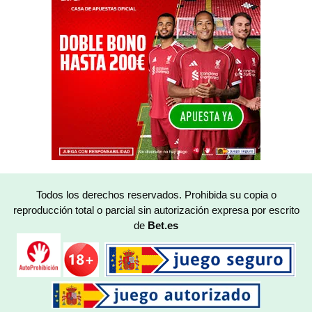
Todos los derechos reservados. Prohibida su copia o
reproducción total o parcial sin autorización expresa por escrito
de
Bet.es