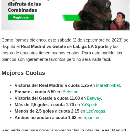
Como íbamos diciendo, este sábado (2 de septiembre de 2023) se
disputa el
Real Madrid vs Getafe
de
LaLiga EA Sports
y las
casas de apuestas tienen buenas cuotas. Para este partido, los
blancos son ligeramente favoritos pero no será nada fácil.
Mejores Cuotas
Victoria del Real Madrid
a
cuota 1.25
en
Marathonbet
.
Empate
a
cuota 5.50
en
Betsson
.
Victoria del Getafe
a
cuota 11.00
en
Betway
.
Más de 2,5 goles
a
cuota 1.70
en
YoSports
.
Menos de 2,5 goles
a
cuota 2.15
en
LeoVegas
.
Ambos no anotan
a
cuota 1.62
en
Sportium
.
Recuerda que para poder aprovechar las cuotas del
Real Madrid