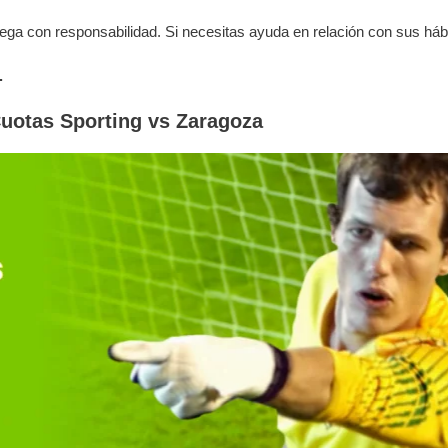
juega con responsabilidad. Si necesitas ayuda en relación con sus háb
.
uotas Sporting vs Zaragoza