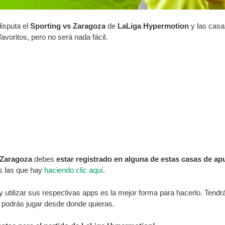
isputa el
Sporting vs Zaragoza
de
LaLiga Hypermotion
y las casa
avoritos, pero no será nada fácil.
 Zaragoza
debes
estar registrado en alguna de estas casas de ap
as las que hay
haciendo clic aquí
.
utilizar sus respectivas apps es la mejor forma para hacerlo. Tendr
 podrás jugar desde donde quieras.