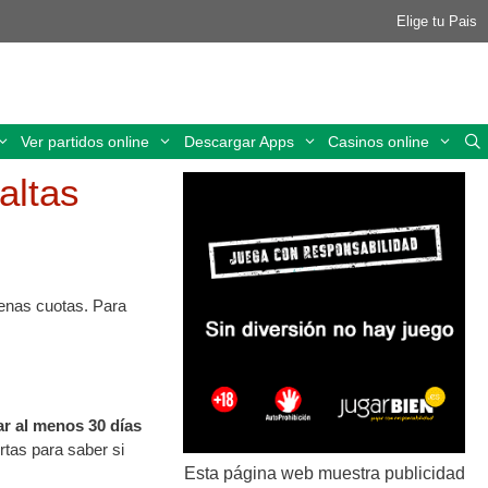
Elige tu Pais
Ver partidos online
Descargar Apps
Casinos online
altas
uenas cuotas. Para
var al menos 30 días
rtas para saber si
Esta página web muestra publicidad