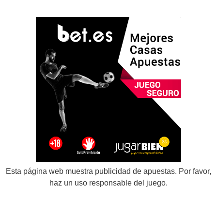
Esta página web muestra publicidad de apuestas. Por favor,
haz un uso responsable del juego.