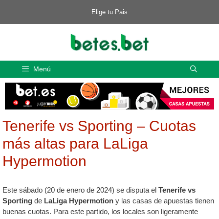
Saltar
Elige tu Pais
al
contenido
Menú
Tenerife vs Sporting – Cuotas
más altas para LaLiga
Hypermotion
Este sábado (20 de enero de 2024) se disputa el
Tenerife vs
Sporting
de
LaLiga Hypermotion
y las casas de apuestas tienen
buenas cuotas. Para este partido, los locales son ligeramente