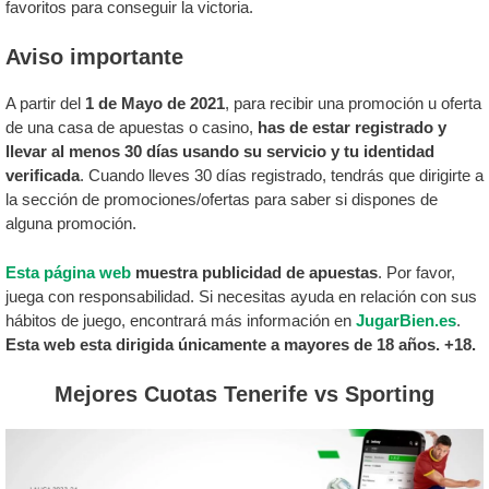
favoritos para conseguir la victoria.
Aviso importante
A partir del
1 de Mayo de 2021
, para recibir una promoción u oferta
de una casa de apuestas o casino,
has de estar registrado y
llevar al menos 30 días usando su servicio y tu identidad
verificada
. Cuando lleves 30 días registrado, tendrás que dirigirte a
la sección de promociones/ofertas para saber si dispones de
alguna promoción.
Esta página web
muestra publicidad de apuestas
. Por favor,
juega con responsabilidad. Si necesitas ayuda en relación con sus
hábitos de juego, encontrará más información en
JugarBien.es
.
Esta web esta dirigida únicamente a mayores de 18 años. +18.
Mejores Cuotas Tenerife vs Sporting