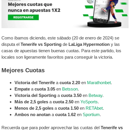
Como íbamos diciendo, este sábado (20 de enero de 2024) se
disputa el
Tenerife vs Sporting
de
LaLiga Hypermotion
y las
casas de apuestas tienen buenas cuotas. Para este partido, los
locales son ligeramente favoritos para conseguir la victoria.
Mejores Cuotas
Victoria del Tenerife
a
cuota 2.20
en
Marathonbet
.
Empate
a
cuota 3.05
en
Betsson
.
Victoria del Sporting
a
cuota 3.50
en
Betway
.
Más de 2,5 goles
a
cuota 2.50
en
YoSports
.
Menos de 2,5 goles
a
cuota 1.50
en
RETAbet
.
Ambos no anotan
a
cuota 1.62
en
Sportium
.
Recuerda que para poder aprovechar las cuotas del
Tenerife vs