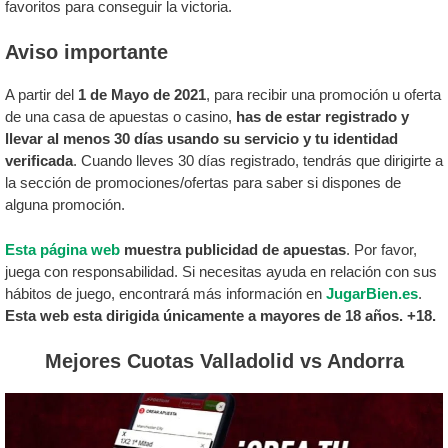
favoritos para conseguir la victoria.
Aviso importante
A partir del
1 de Mayo de 2021
, para recibir una promoción u oferta
de una casa de apuestas o casino,
has de estar registrado y
llevar al menos 30 días usando su servicio y tu identidad
verificada
. Cuando lleves 30 días registrado, tendrás que dirigirte a
la sección de promociones/ofertas para saber si dispones de
alguna promoción.
Esta página web
muestra publicidad de apuestas
. Por favor,
juega con responsabilidad. Si necesitas ayuda en relación con sus
hábitos de juego, encontrará más información en
JugarBien.es
.
Esta web esta dirigida únicamente a mayores de 18 años. +18.
Mejores Cuotas Valladolid vs Andorra