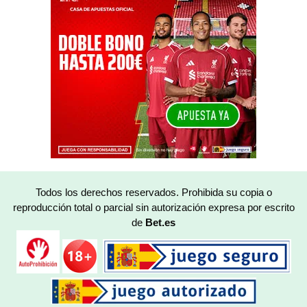
Todos los derechos reservados. Prohibida su copia o
reproducción total o parcial sin autorización expresa por escrito
de
Bet.es