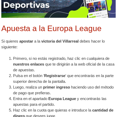
Apuesta a la Europa League
Si quieres
apostar
a la
victoria del Villarreal
debes hacer lo
siguiente:
Primero, si no estás registrado, haz clic en cualquiera de
nuestros enlaces
que te dirigirán a la web oficial de la casa
de apuestas.
Pulsa en el botón ‘
Registrarse
‘ que encontrarás en la parte
superior derecha de la pantalla.
Luego, realiza un
primer ingreso
haciendo uso del método
de pago que prefieras.
Entra en el apartado
Europa League
y encontrarás las
apuestas para el partido.
Haz clic en la cuota que quieras e introduce la
cantidad de
dinero
que desees jugar.