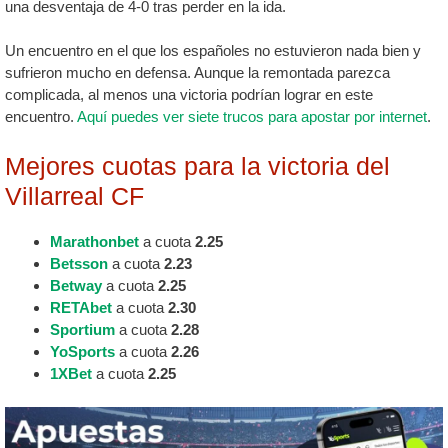
una desventaja de 4-0 tras perder en la ida.
Un encuentro en el que los españoles no estuvieron nada bien y
sufrieron mucho en defensa. Aunque la remontada parezca
complicada, al menos una victoria podrían lograr en este
encuentro.
Aquí puedes ver siete trucos para apostar por internet
.
Mejores cuotas para la victoria del
Villarreal CF
Marathonbet
a cuota
2.25
Betsson
a cuota
2.23
Betway
a cuota
2.25
RETAbet
a cuota
2.30
Sportium
a cuota
2.28
YoSports
a cuota
2.26
1XBet
a cuota
2.25