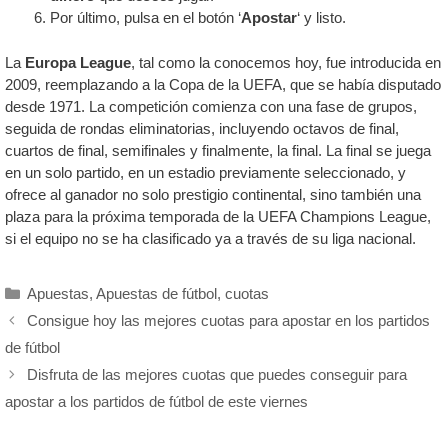
Por último, pulsa en el botón ‘
Apostar
‘ y listo.
La
Europa League
, tal como la conocemos hoy, fue introducida en
2009, reemplazando a la Copa de la UEFA, que se había disputado
desde 1971. La competición comienza con una fase de grupos,
seguida de rondas eliminatorias, incluyendo octavos de final,
cuartos de final, semifinales y finalmente, la final. La final se juega
en un solo partido, en un estadio previamente seleccionado, y
ofrece al ganador no solo prestigio continental, sino también una
plaza para la próxima temporada de la UEFA Champions League,
si el equipo no se ha clasificado ya a través de su liga nacional.
Categorías
Apuestas
,
Apuestas de fútbol
,
cuotas
Consigue hoy las mejores cuotas para apostar en los partidos
de fútbol
Disfruta de las mejores cuotas que puedes conseguir para
apostar a los partidos de fútbol de este viernes