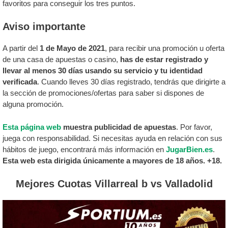
favoritos para conseguir los tres puntos.
Aviso importante
A partir del
1 de Mayo de 2021
, para recibir una promoción u oferta
de una casa de apuestas o casino,
has de estar registrado y
llevar al menos 30 días usando su servicio y tu identidad
verificada
. Cuando lleves 30 días registrado, tendrás que dirigirte a
la sección de promociones/ofertas para saber si dispones de
alguna promoción.
Esta página web
muestra publicidad de apuestas
. Por favor,
juega con responsabilidad. Si necesitas ayuda en relación con sus
hábitos de juego, encontrará más información en
JugarBien.es
.
Esta web esta dirigida únicamente a mayores de 18 años. +18.
Mejores Cuotas Villarreal b vs Valladolid