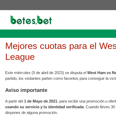
Mejores cuotas para el We
League
Este miércoles (5 de abril de 2023) se disputa el
West Ham vs N
partido, los visitantes parten como favoritos para conseguir la vict
Aviso importante
A partir del
1 de Mayo de 2021
, para recibir una promoción u ofe
usando su servicio y tu identidad verificada
. Cuando lleves 30 
dispones de alguna promoción.