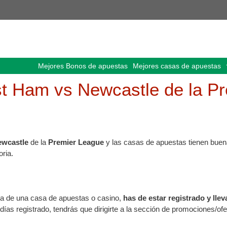
Mejores Bonos de apuestas
Mejores casas de apuestas
st Ham vs Newcastle de la P
ewcastle
de la
Premier League
y las casas de apuestas tienen buen
oria.
rta de una casa de apuestas o casino,
has de estar registrado y lle
días registrado, tendrás que dirigirte a la sección de promociones/ofe