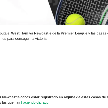
puta el
West Ham vs Newcastle
de la
Premier League
y las casas 
tos para conseguir la victoria.
s Newcastle
debes
estar registrado en alguna de estas casas de
as las que hay
haciendo clic aquí
.