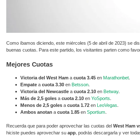
Como íbamos diciendo, este miércoles (5 de abril de 2023) se dis
buenas cuotas. Para este partido, los visitantes parten como favori
Mejores Cuotas
Victoria del West Ham
a
cuota 3.45
en
Marathonbet
.
Empate
a
cuota 3.30
en
Betsson
.
Victoria del Newcastle
a
cuota 2.10
en
Betway
.
Más de 2,5 goles
a
cuota 2.10
en
YoSports
.
Menos de 2,5 goles
a
cuota 1.72
en
LeoVegas
.
Ambos anotan
a
cuota 1.85
en
Sportium
.
Recuerda que para poder aprovechar las cuotas del
West Ham v
hiciste puedes aprovechar su
app
, podrás descargarla y ver tod