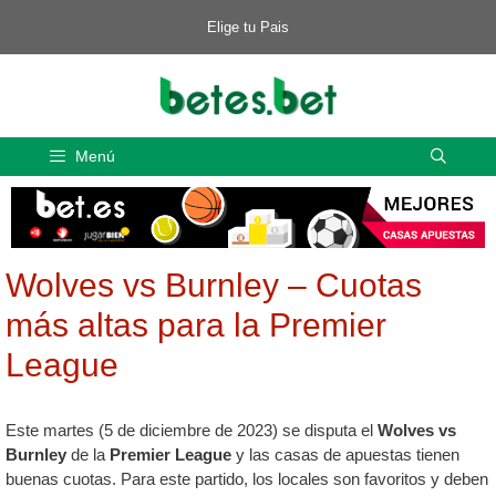
Saltar
Elige tu Pais
al
contenido
Menú
Wolves vs Burnley – Cuotas
más altas para la Premier
League
Este martes (5 de diciembre de 2023) se disputa el
Wolves vs
Burnley
de la
Premier League
y las casas de apuestas tienen
buenas cuotas. Para este partido, los locales son favoritos y deben