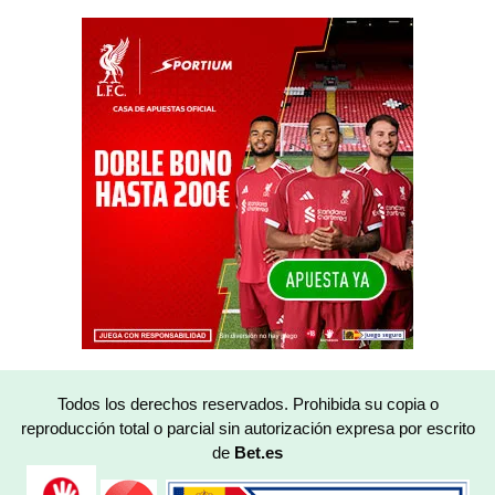
Todos los derechos reservados. Prohibida su copia o
reproducción total o parcial sin autorización expresa por escrito
de
Bet.es