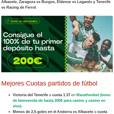
Albacete, Zaragoza vs Burgos, Eldense vs Leganés y Tenerife
vs Racing de Ferrol
.
Mejores Cuotas partidos de fútbol
Victoria del Tenerife
a
cuota 1.37
en
Marathonbet (bono
de bienvenida de hasta 200€ para casino y casino en
vivo)
.
Menos de 2,5 goles en el Andorra vs Albacete
a
cuota